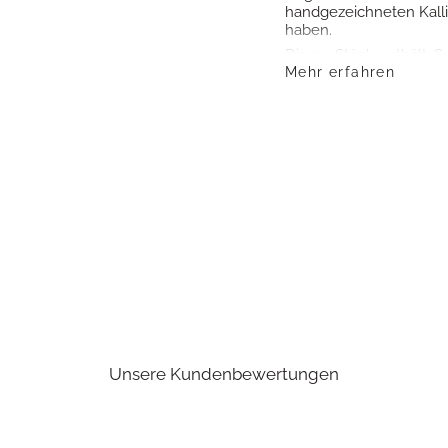
handgezeichneten Kalligr
haben.
Dieses Stück enthält: Su
Mehr erfahren
Anpassbare Größen
Die Einheitsgröße passt 
brauchen sich keine G
kann an jedes Handgel
Passform finden, reiche
Kaufpreis.
Wasserdicht und La
Alle Schmuckstücke von
Darüber hinaus sind sie
Dusche, im Meer oder 
Unsere Kundenbewertungen
Training getragen werd
Lebenslange Garant