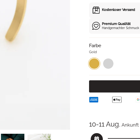
Preis
Kostenloser Versand
Premium Qualität
Handgemachter Schmuck
Farbe
Gold
Gold
Variante
Silber
Variante
ausverkauft
ausverkauft
oder
oder
nicht
nicht
verfügbar
verfügbar
10-11 Aug.
Ankunft