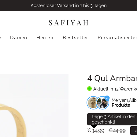
Kostenloser Versand in 1 bis 3 Tagen
e
Damen
Herren
Bestseller
Personalisiert
4 Qul Armba
Aktuell in
12
Warenk
Meryem,Ali
Produkte
Lege 3 Artikel in de
geschenkt!
Verkaufspreis
€34,99
Regulärer
€44,99
2