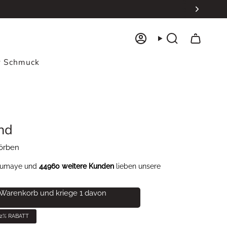
Konto
Suche
er Schmuck
nd
örben
bumaye und
44960 weitere Kunden
lieben unsere
n Warenkorb und kriege 1 davon
2%
RABATT