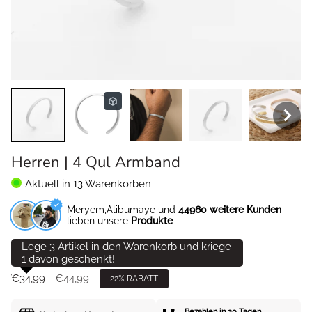
Herren | 4 Qul Armband
Aktuell in
13
Warenkörben
Meryem,Alibumaye und
44960 weitere Kunden
lieben unsere
Produkte
Lege 3 Artikel in den Warenkorb und kriege
1 davon geschenkt!
Verkaufspreis
€34,99
Regulärer
€44,99
22%
RABATT
Preis
Bezahlen in 30 Tagen