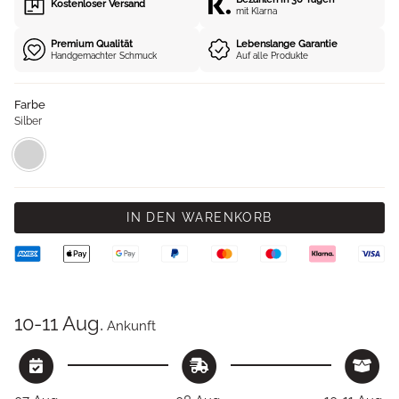
Kostenloser Versand
mit Klarna
Premium Qualität
Lebenslange Garantie
Handgemachter Schmuck
Auf alle Produkte
Farbe
Silber
Silber
Variante
ausverkauft
oder
nicht
verfügbar
IN DEN WARENKORB
10-11 Aug.
Ankunft